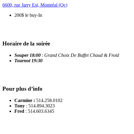
6600, rue Jarry Est, Montréal (Qc)
200$ le buy-In
Horaire de la soirée
Souper 18:00
:
Grand Choix De Buffet Chaud & Froid
Tournoi 19:30
Pour plus d’info
Carmine
:
514.258.0102
Tony
: 514.894.3023
Fred
: 514.603.6345