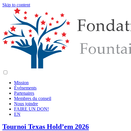
Skip to content
Mission
Événements
Partenaires
Membres du conseil
Nous joindre
FAIRE UN DON!
EN
Tournoi Texas Hold’em 2026