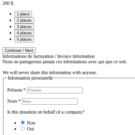
200
$
1 place
2 places
3 places
4 places
5 places
Continuer / Next
Informations de facturation / Invoice information
Nous ne partagerons jamais ces informations avec qui que ce soit.
We will never share this information with anyone.
Information personnelle
Prénom
*
Nom
*
Is this donation on behalf of a company?
Non
Oui