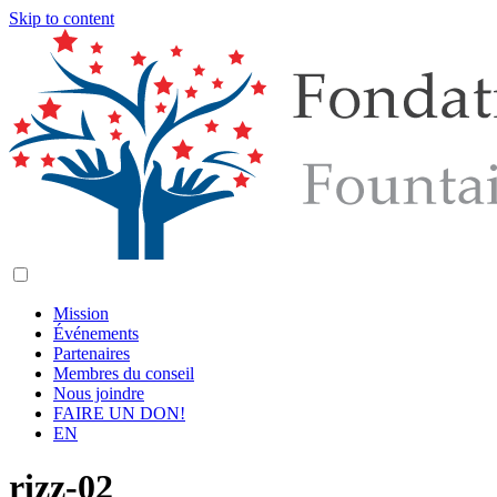
Skip to content
Mission
Événements
Partenaires
Membres du conseil
Nous joindre
FAIRE UN DON!
EN
rizz-02